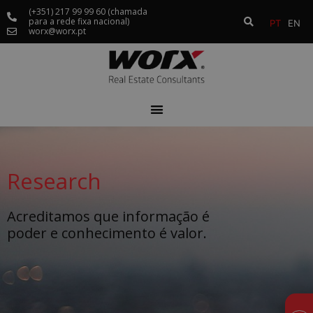
(+351) 217 99 99 60 (chamada
para a rede fixa nacional)
PT
EN
worx@worx.pt
Research
Acreditamos que informação é
poder
e conhecimento é valor.