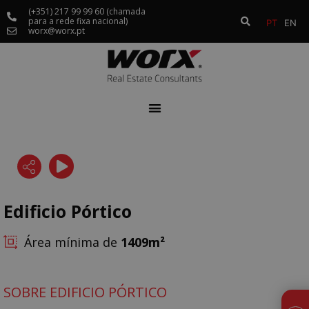
(+351) 217 99 99 60 (chamada
para a rede fixa nacional)
PT
EN
worx@worx.pt
Edificio Pórtico
Área mínima de
1409
SOBRE EDIFICIO PÓRTICO