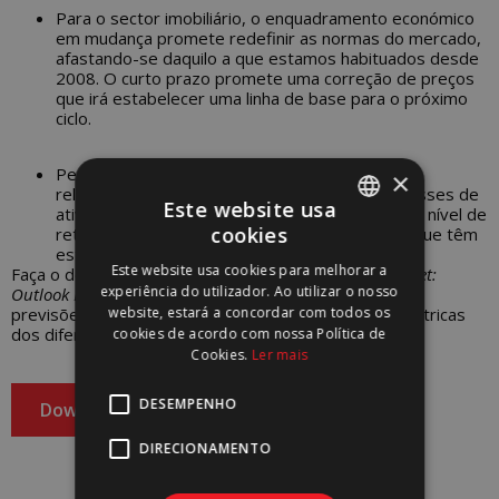
Para o sector imobiliário, o enquadramento económico
em mudança promete redefinir as normas do mercado,
afastando-se daquilo a que estamos habituados desde
2008. O curto prazo promete uma correção de preços
que irá estabelecer uma linha de base para o próximo
ciclo.
Perspectiva-se que os imóveis permaneçam
×
relativamente atrativos em relação a outras classes de
Este website usa
ativos, mas os investidores terão de aceitar um nível de
cookies
retorno mais baixo, em geral, do que aquele a que têm
PORTUGUESE
estado habituados nas últimas duas décadas.
Este website usa cookies para melhorar a
Faça o download do relatório
European Property Market:
ENGLISH
experiência do utilizador. Ao utilizar o nosso
Outlook H2 2022
e saiba mais sobre a visão atual e as
website, estará a concordar com todos os
previsões para os próximos anos respeitantes às métricas
dos diferentes mercados e setores na Europa.
cookies de acordo com nossa Política de
Cookies.
Ler mais
DESEMPENHO
Download
DIRECIONAMENTO