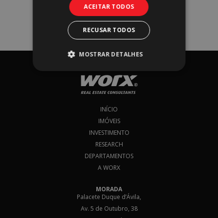
Faça o download do report
ACEITAR TODOS
European Property Market: Outlook H2
2022
RECUSAR TODOS
e subscreva a nossa newsletter!​​
MOSTRAR DETALHES
Subscrever
Eu concordo com os
Termos & Condições
*
INÍCIO
IMÓVEIS
INVESTIMENTO
RESEARCH
DEPARTAMENTOS
A WORX
MORADA
Palacete Duque d’Ávila,
Av. 5 de Outubro, 38