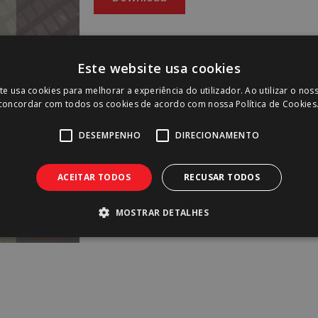
Faça o download 
Este website usa cookies
WMarket Revie
te usa cookies para melhorar a experiência do utilizador. Ao utilizar o nos
e subscreva a nossa n
 concordar com todos os cookies de acordo com nossa Política de Cookies
DESEMPENHO
DIRECIONAMENTO
Eu concordo com os
Term
ACEITAR TODOS
RECUSAR TODOS
MOSTRAR DETALHES