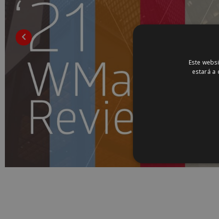
Este websi
estará a