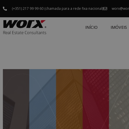
(+351) 217 99 99 60 (chamada para a rede fixa nacional)
worx@wor
INÍCIO
IMÓVEIS