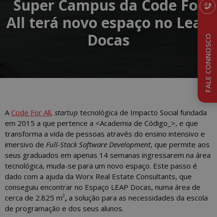
Super Campus da Code For
All terá novo espaço no Leap
Docas
FALE CONNOSCO
A
Code For All
,
startup
tecnológica de Impacto Social fundada
em 2015 a que pertence a <Academia de Código_>, e que
transforma a vida de pessoas através do ensino intensivo e
imersivo de
Full-Stack Software Development
, que permite aos
seus graduados em apenas 14 semanas ingressarem na área
tecnológica, muda-se para um novo espaço. Este passo é
dado com a ajuda da Worx Real Estate Consultants, que
conseguiu encontrar no Espaço LEAP Docas, numa área de
2
cerca de 2.825 m
,
a solução para as necessidades da escola
de programação e dos seus alunos.