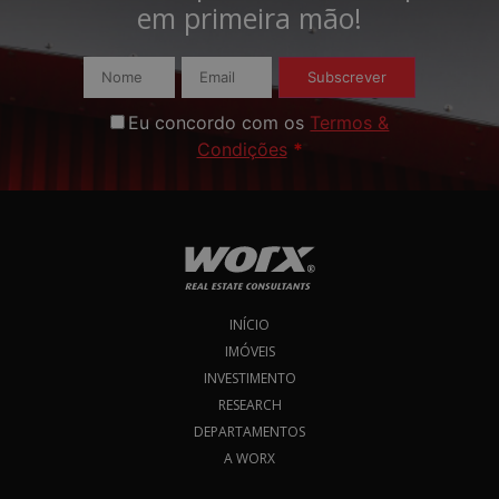
em primeira mão!​
Subscrever
Eu concordo com os
Termos &
Condições
*
INÍCIO
IMÓVEIS
INVESTIMENTO
RESEARCH
DEPARTAMENTOS
A WORX