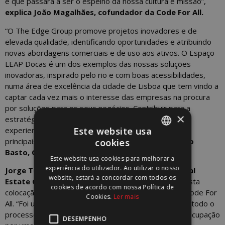
e que passará a ser o espelho da nossa cultura e missão”,
explica João Magalhães,
cofundador da
Code For All.
“O The Edge Group promove projetos inovadores e de
elevada qualidade, identificando oportunidades e atribuindo
novas abordagens comerciais e de uso aos ativos. O Espaço
LEAP Docas é um dos exemplos das nossas soluções
inovadoras, inspirado pelo rio e com boas acessibilidades,
numa área de excelência da cidade de Lisboa que tem vindo a
captar cada vez mais o interesse das empresas na procura
por soluções para os seus negócios. Contribuir para a
×
estratégia de expansão de parceiros talentosos e
Este website usa
experientes como é a Code For All, é um dos nossos
principais sucessos de 2023”, acresce
José Luís Pinto
cookies
PORTUGUESE
Basto, CEO do The Edge Group
.
Este website usa cookies para melhorar a
ENGLISH
experiência do utilizador. Ao utilizar o nosso
Jorge Telles de Carvalho, Consultant da Worx Real
website, estará a concordar com todos os
Estate Consultants
, foi o responsável por mediar esta
cookies de acordo com nossa Política de
colocação, fazendo a ponte entre o proprietário e a Code For
Cookies.
Ler mais
All. “Foi um prazer representar o The Edge Group em todo o
processo. Este ativo tem características únicas para ocupação
DESEMPENHO