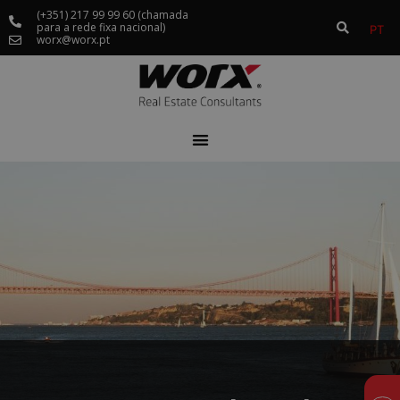
(+351) 217 99 99 60 (chamada
para a rede fixa nacional)
PT
worx@worx.pt