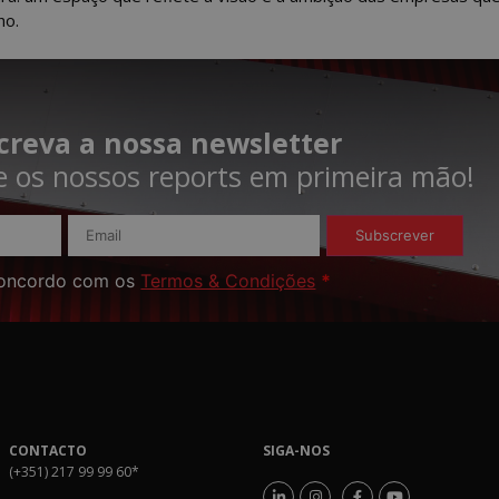
ho.
creva a nossa newsletter
 os nossos reports em primeira mão!​
Subscrever
oncordo com os
Termos & Condições
*
CONTACTO
SIGA-NOS
(+351) 217 99 99 60
*