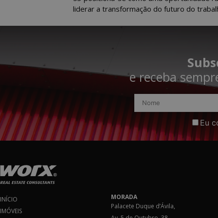
liderar a transformação do futuro do trabal
Subs
e receba sempre
Eu c
MORADA
INÍCIO
Palacete Duque d’Ávila,
IMÓVEIS
Av. 5 de Outubro, 38