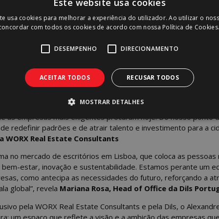
Este website usa cookies
re trabalho e bem-estar. Uma abordagem, simultaneamente estética
tetónica única no contexto urbano da cidade.
te usa cookies para melhorar a experiência do utilizador. Ao utilizar o nos
 concordar com todos os cookies de acordo com nossa Política de Cookies
rculano, a poucos passos do Marquês de Pombal e da Avenida d
vilegiada, com acesso direto às principais artérias de Lisboa, com
DESEMPENHO
DIRECIONAMENTO
 e restauração. Esta centralidade, aliada a uma envolvente presti
ualável para empresas que procuram afirmar-se no mercado nacio
ACEITAR TODOS
RECUSAR TODOS
 edifício de escritórios, é um marco na forma como Lisboa se po
MOSTRAR DETALHES
ina arquitetura de excelência, tecnologia de ponta e um forte c
 que as empresas mais exigentes procuram hoje. Do nosso ponto d
e redefinir padrões e de atrair talento e investimento para a ci
da WORX Real Estate Consultants
ma no mercado de escritórios em Lisboa, que coloca as pessoas 
a bem-estar, inovação e sustentabilidade. Estamos perante um ed
esas, como antecipa as necessidades do futuro, reforçando a atr
la global”, revela
Mariana Ro
sa, Head of Office da Dils Portug
sivo pela WORX Real Estate Consultants e pela Dils, o Alexandr
ra: um espaço que reflete a visão e a ambição das empresas qu