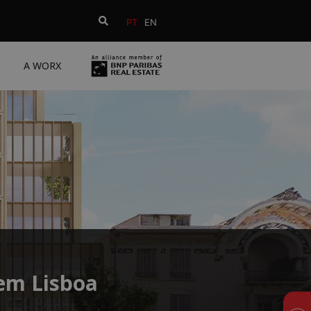
PT
EN
A WORX
 em Lisboa