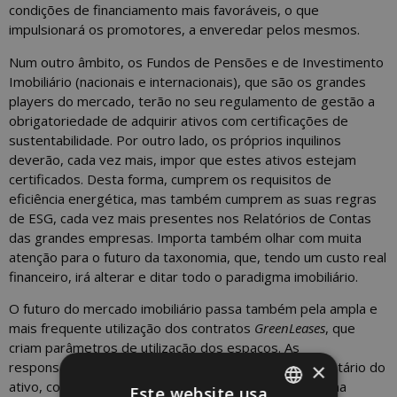
condições de financiamento mais favoráveis, o que
impulsionará os promotores, a enveredar pelos mesmos.
Num outro âmbito, os Fundos de Pensões e de Investimento
Imobiliário (nacionais e internacionais), que são os grandes
players do mercado, terão no seu regulamento de gestão a
obrigatoriedade de adquirir ativos com certificações de
sustentabilidade. Por outro lado, os próprios inquilinos
deverão, cada vez mais, impor que estes ativos estejam
certificados. Desta forma, cumprem os requisitos de
eficiência energética, mas também cumprem as suas regras
de ESG, cada vez mais presentes nos Relatórios de Contas
das grandes empresas. Importa também olhar com muita
atenção para o futuro da taxonomia, que, tendo um custo real
financeiro, irá alterar e ditar todo o paradigma imobiliário.
O futuro do mercado imobiliário passa também pela ampla e
mais frequente utilização dos contratos
GreenLeases
, que
criam parâmetros de utilização dos espaços. As
×
responsabilidades são agora não somente do proprietário do
ativo, como dos inquilinos, que terão de assegurar uma
Este website usa