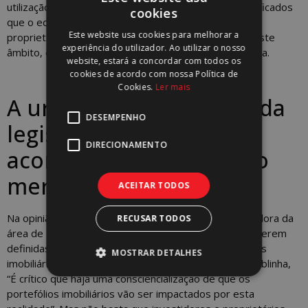
utilização do mesmo de acordo com as regras e certificados
cookies
PORTUGUESE
que o edifício tem. Há um claro compromisso entre
Este website usa cookies para melhorar a
proprietário e utilizador, que até agora não existia neste
ENGLISH
experiência do utilizador. Ao utilizar o nosso
âmbito, e que representa também um novo paradigma.
website, estará a concordar com todos os
cookies de acordo com nossa Política de
Cookies.
Ler mais
A urgência da evolução da
DESEMPENHO
legislação para
DIRECIONAMENTO
acompanhar o futuro do
mercado imobiliário
ACEITAR TODOS
Na opinião de Rita Alarcão Júdice, sócia e cocoordenadora da
RECUSAR TODOS
área de Imobiliário e Turismo da
PLMJ
, vemos agora serem
definidas novas metas e critérios de avaliação de bens
MOSTRAR DETALHES
imobiliários considerando já o impacto ambiental, e sublinha,
“É crítico que haja uma consciencialização de que os
portefólios imobiliários vão ser impactados por esta