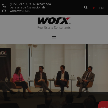
(+351) 217 99 99 60 (chamada
para a rede fixa nacional)
PT
EN
worx@worx.pt