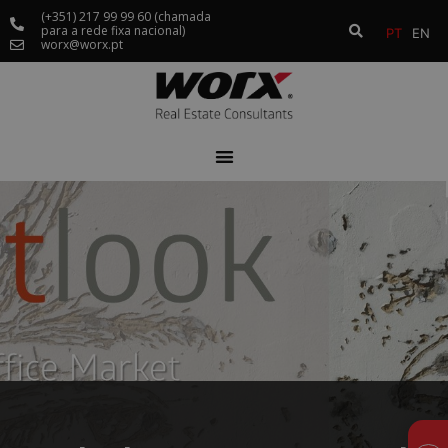
(+351) 217 99 99 60 (chamada
para a rede fixa nacional)
PT
EN
worx@worx.pt