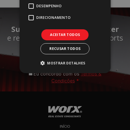
DESEMPENHO
DIRECIONAMENTO
Subscreva a nossa newsletter
ACEITAR TODOS
e receba sempre os nossos reports
em primeira mão!​
RECUSAR TODOS
Subscrever
MOSTRAR DETALHES
Eu concordo com os
Termos &
Condições
*
INÍCIO