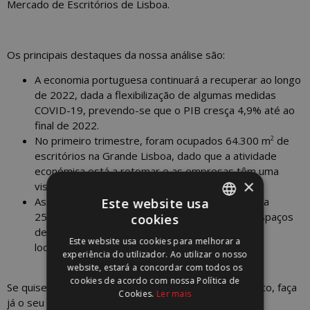
Mercado de Escritórios de Lisboa.
Os principais destaques da nossa análise são:
A economia portuguesa continuará a recuperar ao longo
de 2022, dada a flexibilização de algumas medidas
COVID-19, prevendo-se que o PIB cresça 4,9% até ao
final de 2022.
2
No primeiro trimestre, foram ocupados 64.300 m
de
escritórios na Grande Lisboa, dado que a atividade
económica está a retomar e as empresas têm uma
×
visão mais clara das perspetivas de mercado.
As rendas prime no Prime CBD aumentaram para
Este website usa
2
25,5€/m
/mês, evidenciando a falta de novos espaços
cookies
PORTUGUESE
de escritórios para dar resposta à procura em
Este website usa cookies para melhorar a
localizações prime.
ENGLISH
experiência do utilizador. Ao utilizar o nosso
website, estará a concordar com todos os
cookies de acordo com nossa Política de
Se quiser saber mais e ter acesso ao Outlook completo, faça
Cookies.
Ler mais
já o seu
download
.