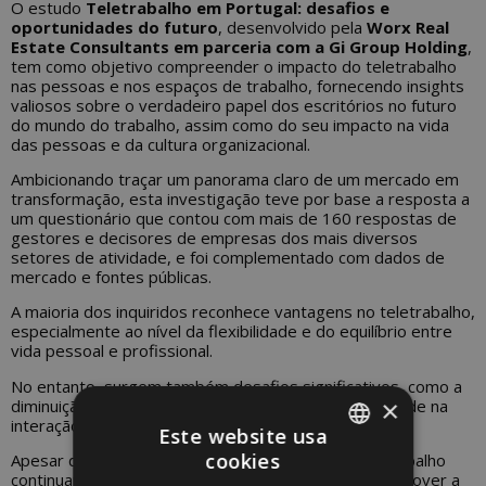
O estudo
Teletrabalho em Portugal: desafios e
oportunidades do futuro
, desenvolvido pela
Worx Real
Estate Consultants em parceria com a Gi Group Holding
,
tem como objetivo compreender o impacto do teletrabalho
nas pessoas e nos espaços de trabalho, fornecendo insights
valiosos sobre o verdadeiro papel dos escritórios no futuro
do mundo do trabalho, assim como do seu impacto na vida
das pessoas e da cultura organizacional.
Ambicionando traçar um panorama claro de um mercado em
transformação, esta investigação teve por base a resposta a
um questionário que contou com mais de 160 respostas de
gestores e decisores de empresas dos mais diversos
setores de atividade, e foi complementado com dados de
mercado e fontes públicas.
A maioria dos inquiridos reconhece vantagens no teletrabalho,
especialmente ao nível da flexibilidade e do equilíbrio entre
vida pessoal e profissional.
No entanto, surgem também desafios significativos, como a
×
diminuição da ligação à cultura da empresa e dificuldade na
interação entre equipas.
Este website usa
cookies
Apesar da crescente digitalização, os espaços de trabalho
PORTUGUESE
continuam a ser vistos como fundamentais para promover a