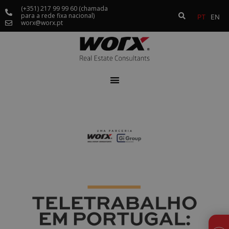
(+351) 217 99 99 60 (chamada
para a rede fixa nacional)
PT
EN
worx@worx.pt