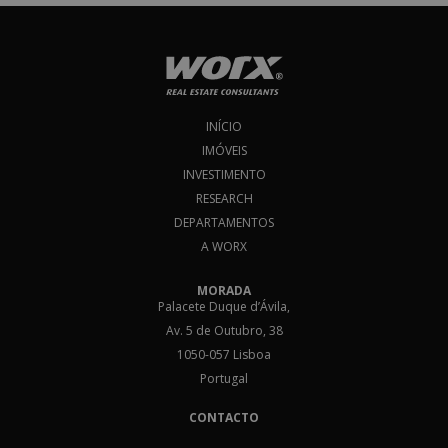
Subscrever
Eu concordo com os
Termos & Condições
*
INÍCIO
IMÓVEIS
INVESTIMENTO
RESEARCH
DEPARTAMENTOS
A WORX
MORADA
Palacete Duque d’Ávila,
Av. 5 de Outubro, 38
1050-057 Lisboa
Portugal
CONTACTO