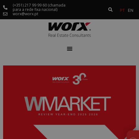
(+351) 217 99 99 60 (chamada
para a rede fixa nacional)
PT
EN
worx@worx.pt