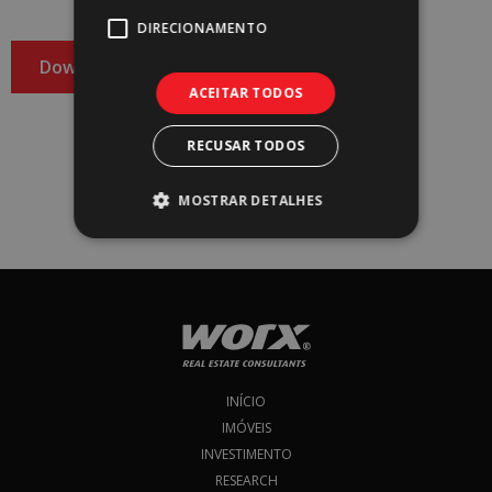
DIRECIONAMENTO
Download
ACEITAR TODOS
RECUSAR TODOS
Faça o download do report
WMarket Review Year-End 2025-2026
MOSTRAR DETALHES
e subscreva a nossa newsletter!​​
Subscrever
Eu concordo com os
Termos & Condições
*
INÍCIO
IMÓVEIS
INVESTIMENTO
RESEARCH