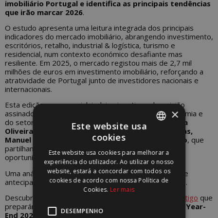
imobiliário Portugal e identifica as principais tendências
que irão marcar 2026
.
O estudo apresenta uma leitura integrada dos principais
indicadores do mercado imobiliário, abrangendo investimento,
escritórios, retalho, industrial & logística, turismo e
residencial, num contexto económico desafiante mas
resiliente. Em 2025, o mercado registou mais de 2,7 mil
milhões de euros em investimento imobiliário, reforçando a
atratividade de Portugal junto de investidores nacionais e
internacionais.
Esta edição, em especial, inclui seis artigos de opinião
×
assinados por personalidades de referência da economia e
do setor imobiliário, como
Mário Centeno, Madalena
Este website usa
Oliveira e Silva, Federico Bros Tejedor, João Pratas,
cookies
Manuel Caldeira Cabral e Miguel Belo de Carvalho
, que
PORTUGUESE
partilham a sua visão estratégica sobre os desafios e
Este website usa cookies para melhorar a
oportunidades do mercado imobiliário em Portugal.
ENGLISH
experiência do utilizador. Ao utilizar o nosso
website, estará a concordar com todos os
Uma análise essencial para compreender o presente e
cookies de acordo com nossa Política de
antecipar o futuro do mercado imobiliário em Portugal.
Cookies.
Ler mais
Descubra os principais destaques deste estudo no
artigo
que
preparámos e faça o download do
WMarket Review Year-
DESEMPENHO
End 2025-2026.