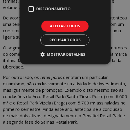
famílias, beneficiando desta forma o consumo privado e
volume de vendas no comércio.
DIRECIONAMENTO
De acordo com dados do INE, o comércio a retalho patenteou
uma tendência de aceleração no segundo trimestre, com um
ACEITAR TODOS
crescimento de 2,8% no volume de vendas, depois de uma
ligeira subida de 0,9% no primeiro trimestre do ano.
RECUSAR TODOS
O segmento de luxo continua a ser um dos principais motores
do comércio de rua, como sugere a recente entrada da marca
MOSTRAR DETALHES
italiana Molteni&C em Portugal, com uma loja na Avenida da
Liberdade.
Por outro lado, os
retail parks
denotam um particular
dinamismo, não exclusivamente na atividade de investimento,
mas igualmente de promoção. Exemplo disto mesmo são as
conclusões do Arco Retail Park (Santo Tirso, Porto) com 6.600
m² e o Retail Park Vizela (Braga) com 5.700 m² assinaladas no
primeiro semestre. Ainda este ano, antecipa-se a conclusão
de mais dois ativos, designadamente o Penafiel Retail Park e
a segunda fase do Salinas Retail Park.