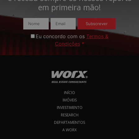
em primeira mão!​
Subscrever
Eu concordo com os
Termos &
Condições
*
INÍCIO
IMÓVEIS
INVESTIMENTO
RESEARCH
DEPARTAMENTOS
A WORX