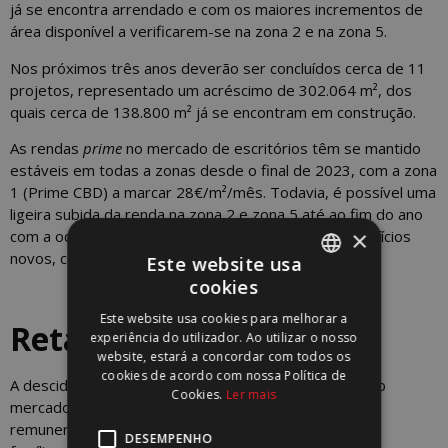
já se encontra arrendado e com os maiores incrementos de
área disponível a verificarem-se na zona 2 e na zona 5.
Nos próximos três anos deverão ser concluídos cerca de 11
projetos, representado um acréscimo de 302.064 m², dos
quais cerca de 138.800 m² já se encontram em construção.
As rendas
prime
no mercado de escritórios têm se mantido
estáveis em todas a zonas desde o final de 2023, com a zona
1 (Prime CBD) a marcar 28€/m²/mês. Todavia, é possível uma
ligeira subida da renda na zona 2 e zona 5 até ao fim do ano
×
com a ocupação de espaços ainda disponíveis em edifícios
novos, com conclusão prevista para este ano.
Este website usa
cookies
PORTUGUESE
Este website usa cookies para melhorar a
Retalho
ENGLISH
experiência do utilizador. Ao utilizar o nosso
website, estará a concordar com todos os
cookies de acordo com nossa Política de
A descida da taxa de inflação associada à resiliência do
Cookies.
Ler mais
mercado de trabalho e a um ligeiro aumento das
remunerações refletiram-se no poder de compra das
DESEMPENHO