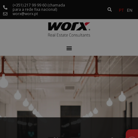
(+351) 217 99 99 60 (chamada
para a rede fixa nacional)
PT
EN
worx@worx.pt