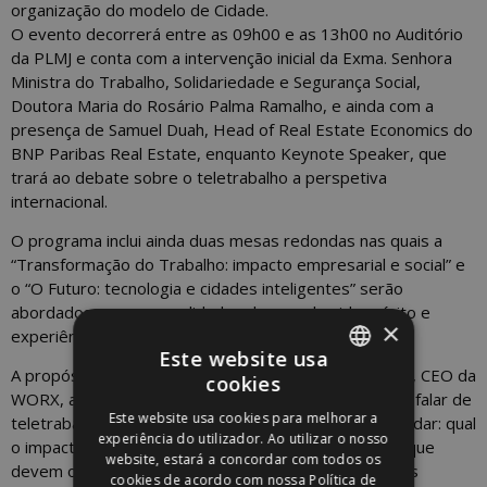
organização do modelo de Cidade.
O evento decorrerá entre as 09h00 e as 13h00 no Auditório
da PLMJ e conta com a intervenção inicial da Exma. Senhora
Ministra do Trabalho, Solidariedade e Segurança Social,
Doutora Maria do Rosário Palma Ramalho, e ainda com a
presença de Samuel Duah, Head of Real Estate Economics do
BNP Paribas Real Estate, enquanto Keynote Speaker, que
trará ao debate sobre o teletrabalho a perspetiva
internacional.
O programa inclui ainda duas mesas redondas nas quais a
“Transformação do Trabalho: impacto empresarial e social” e
o “O Futuro: tecnologia e cidades inteligentes” serão
abordados por personalidades de reconhecido mérito e
×
experiência nas respetivas áreas.
Este website usa
A propósito do Estudo e do evento, Pedro Rutkowski, CEO da
cookies
PORTUGUESE
WORX, afirmou: “Apesar do muito que se tem vindo a falar de
Este website usa cookies para melhorar a
teletrabalho, há vertentes que permanecem por abordar: qual
ENGLISH
experiência do utilizador. Ao utilizar o nosso
o impacto do teletrabalho no mercado imobiliário? O que
website, estará a concordar com todos os
devem oferecer os espaços de trabalho para atrair os
cookies de acordo com nossa Política de