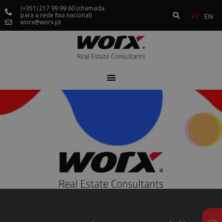
(+351) 217 99 99 60 (chamada
para a rede fixa nacional)
PT
EN
worx@worx.pt