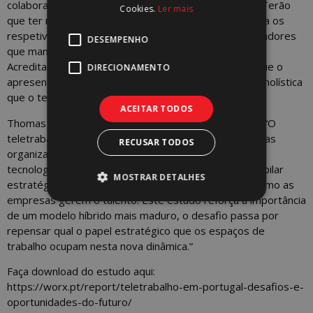
colaboradores ao trabalho presencial? E as cidades? Terão
Cookies.
Ler mais
que ter novas respostas para atrair as empresas para os
respetivos centros urbanos e, com estas, os colaboradores
DESEMPENHO
que mantêm vivo o comércio e as atividades locais?
Acreditamos que este Este Estudo e a Conferência que o
DIRECIONAMENTO
apresenta, serão um relevante passo na abordagem holística
que o teletrabalho justifica.
ACEITAR TODOS
Thomas Marra, CEO da Gi Group Holding, afirma que “O
teletrabalho acelerou uma transformação estrutural nas
RECUSAR TODOS
organizações, que vai muito além da adoção de novas
tecnologias. A flexibilidade assume-se hoje como um pilar
MOSTRAR DETALHES
estratégico, exigindo um novo olhar sobre a forma como as
empresas gerem o talento. Este estudo reforça a importância
de um modelo híbrido mais maduro, o desafio passa por
repensar qual o papel estratégico que os espaços de
trabalho ocupam nesta nova dinâmica.”
Faça download do estudo aqui:
https://worx.pt/report/teletrabalho-em-portugal-desafios-e-
oportunidades-do-futuro/