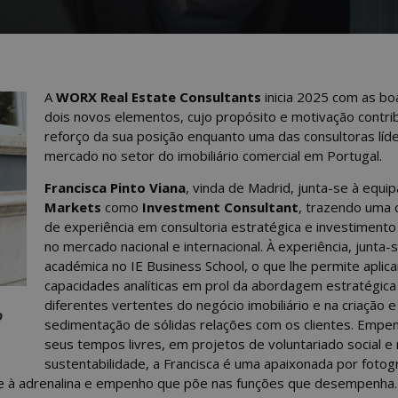
A
WORX Real Estate Consultants
inicia 2025 com as bo
dois novos elementos, cujo propósito e motivação contrib
reforço da sua posição enquanto uma das consultoras líd
mercado no setor do imobiliário comercial em Portugal.
Francisca Pinto Viana
, vinda de Madrid, junta-se à equi
Markets
como
Investment Consultant
, trazendo uma
de experiência em consultoria estratégica e investimento i
no mercado nacional e internacional. À experiência, junta
académica no IE Business School, o que lhe permite aplica
capacidades analíticas em prol da abordagem estratégica
diferentes vertentes do negócio imobiliário e na criação e
o
sedimentação de sólidas relações com os clientes. Empe
seus tempos livres, em projetos de voluntariado social e
sustentabilidade, a Francisca é uma apaixonada por fotogr
ape à adrenalina e empenho que põe nas funções que desempenha.