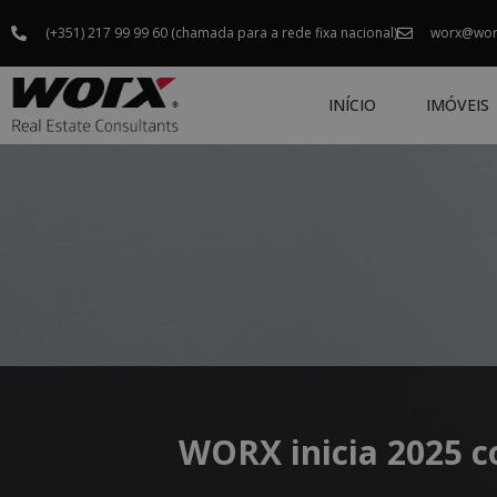
(+351) 217 99 99 60 (chamada para a rede fixa nacional)
worx@wor
INÍCIO
IMÓVEIS
WORX inicia 2025 c