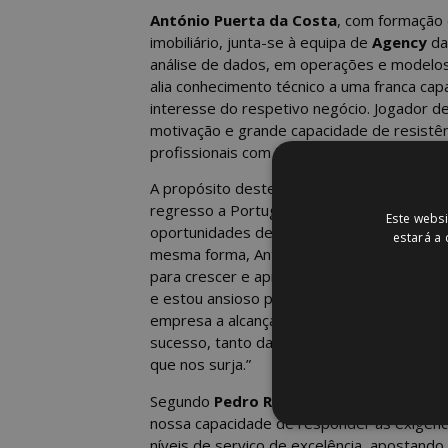
António Puerta da Costa
, com formação 
imobiliário, junta-se à equipa de
Agency
da
análise de dados, em operações e modelos 
alia conhecimento técnico a uma franca cap
interesse do respetivo negócio. Jogador d
motivação e grande capacidade de resistênc
profissionais com idêntica resiliência e ca
A propósito deste novo desafio profission
regresso a Portugal e com a oportunidade
Este websi
oportunidades de negócio, contribuindo pa
estará a
mesma forma, António Puerta da Costa af
para crescer e aprender com a equipa de A
e estou ansioso para trazer a minha exper
empresa a alcançar os seus objetivos e con
sucesso, tanto da equipa como da empresa
que nos surja.”
Segundo
Pedro Rutkowski
,
CEO da WOR
nossa capacidade de responder às exigênci
níveis de serviço de excelência, apostando