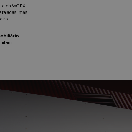
ento da WORX
staladas, mas
eiro
obiliário
rmitam