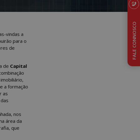
FALE CONNOSCO
as-vindas a
uirão para o
eres de
pa de
Capital
 combinação
mobiliário,
-se a formação
r as
 das
nhada, nos
 na área da
afia, que