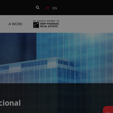
PT
EN
A WORX
cional