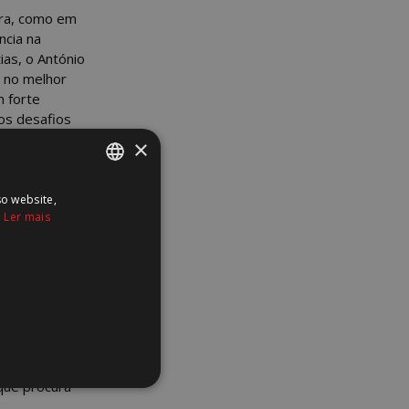
ira, como em
ncia na
as, o António
s no melhor
m forte
 os desafios
×
m o meu
nvolver novas
so website,
PORTUGUESE
ário.” Da
.
Ler mais
ENGLISH
portunidade
criatividade,
dar a
tribuir para o
uer desafio
evidenciam a
que procura