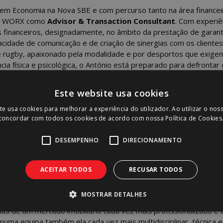
em Economia na Nova SBE e com percurso tanto na área finance
 WORX como
Advisor & Transaction Consultant
. Com experiê
financeiros, designadamente, no âmbito da prestação de garanti
acidade de comunicação e de criação de sinergias com os cliente
e rugby, apaixonado pela modalidade e por desportos que exige
ia física e psicológica, o António está preparado para defrontar
pacidade de entrega.
Este website usa cookies
al, Francisca Pinto Viana destaca: “Estou muito entusiasmada co
 de abraçar este novo desafio na WORX. Estou ansiosa por dese
te usa cookies para melhorar a experiência do utilizador. Ao utilizar o nos
ra o crescimento e fortalecimento da empresa no mercado imobili
 concordar com todos os cookies de acordo com nossa Política de Cookies
irma que esta integração na WORX representa “Uma excelente o
gency. A WORX tem uma admirável reputação pela sua inovação e 
DESEMPENHO
DIRECIONAMENTO
iência, ao mesmo tempo que absorvo tudo o que posso, para aju
tinuar a surpreender os seus clientes. Mal posso esperar por con
ACEITAR TODOS
RECUSAR TODOS
, estando sempre disposto para criar novas soluções para qualq
MOSTRAR DETALHES
X
, “Estas contratações, as primeiras de outras que se seguirão, 
as de um mercado imobiliário cada vez mais profissionalizado e 
 numa equipa também ela cada vez mais multidisciplinar, técnica e