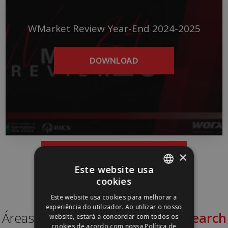
WMarket Review Year-End 2024-2025
DOWNLOAD
×
Ver <strong>todos</strong>
Este website usa
cookies
PORTUGUESE
Este website usa cookies para melhorar a
ENGLISH
experiência do utilizador. Ao utilizar o nosso
Áreas de
Conhecimento em Research
website, estará a concordar com todos os
cookies de acordo com nossa Política de