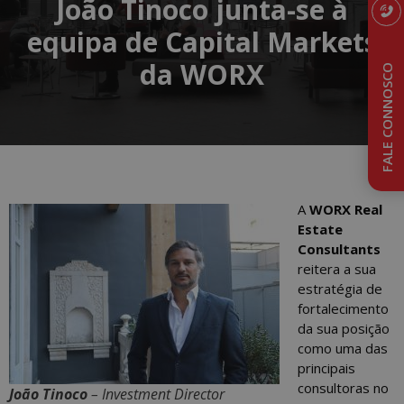
João Tinoco junta-se à
equipa de Capital Markets
da WORX
FALE CONNOSCO
A
WORX Real
Estate
Consultants
reitera a sua
estratégia de
fortalecimento
da sua posição
como uma das
principais
consultoras no
João Tinoco
– Investment Director