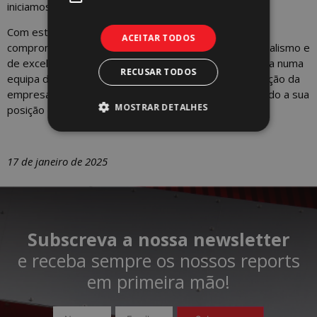
iniciamos esta nova etapa juntos!”
Com esta nova contratação, a
WORX
reforça o seu
ACEITAR TODOS
compromisso em manter uma trajetória de profissionalismo e
de excelência no mercado imobiliário nacional. A aposta numa
RECUSAR TODOS
equipa diversificada e experiente reflete a determinação da
empresa em aproveitar as oportunidades, consolidando a sua
MOSTRAR DETALHES
posição como uma referência no setor
17 de janeiro de 2025
Subscreva a nossa newsletter
e receba sempre os nossos reports
em primeira mão!​