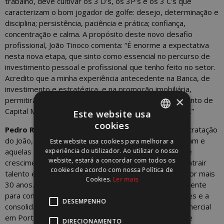
trabalho, deve cultivar os 3 D’s, os 3P’s e os 3 C’s que
caracterizam o bom jogador de golfe: desejo, determinação e
disciplina; persistência, paciência e prática; confiança,
concentração e calma. A propósito deste novo desafio
profissional, João Tinoco comenta: “É enorme a expectativa
nesta nova etapa, que sinto como essencial no percurso de
investimento pessoal e profissional que tenho feito no setor.
Acredito que a minha experiência antecedente na Banca, de
investimento e estratégica, e na promoção imobiliária,
×
permitirão criar um valor acrescentado no Departamento de
Capital Markets e, sobretudo, nos respetivos clientes.”
Este website usa
cookies
Pedro Rutkowski
,
CEO da WORX
, afirma que “A contratação
PORTUGUESE
do João, bem como as contratações que o antecederam e
Este website usa cookies para melhorar a
ENGLISH
experiência do utilizador. Ao utilizar o nosso
aquelas que se lhe seguirão, evidenciam a dinâmica de
website, estará a concordar com todos os
crescimento e a capacidade da WORX de continuar a atrair
cookies de acordo com nossa Política de
talento e de continuar o seu percurso de excelência por mais
Cookies.
Ler mais
30 anos. Acredito que o João contribuirá significativamente
para continuarmos a entregar valor aos nossos clientes e a
DESEMPENHO
consolidar a nossa posição no mercado imobiliário comercial
em Portugal. É, portanto, com grande expectativa que
DIRECIONAMENTO