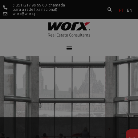
(+351) 217 99 99 60 (chamada
para a rede fixa nacional)
PT
EN
worx@worx.pt