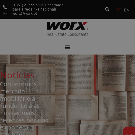
(+351) 217 99 99 60 (chamada
para a rede fixa nacional)
PT
EN
worx@worx.pt
Notícias
Conhecemos o
mercado
imobiliário a
fundo. Leia as
nossas mais
recentes notícias
e conheça-o
também.