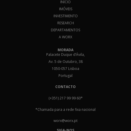
INÍCIO
IMÓVEIS
INVESTIMENTO
RESEARCH
DEPARTAMENTOS
A WORX
MORADA
Palacete Duque d’Ávila,
Av. 5 de Outubro, 38
1050-057 Lisboa
Portugal
CONTACTO
(+351) 217 99 99 60
*
*Chamada para a rede fixa nacional
worx@worx.pt
SIGA-NOS