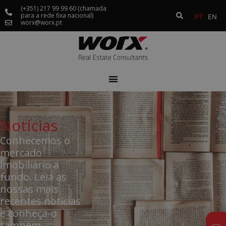
(+351) 217 99 99 60 (chamada
para a rede fixa nacional)
PT
EN
worx@worx.pt
Notícias
Conhecemos o
mercado
imobiliário a
fundo. Leia as
nossas mais
recentes notícias
e conheça-o
também.