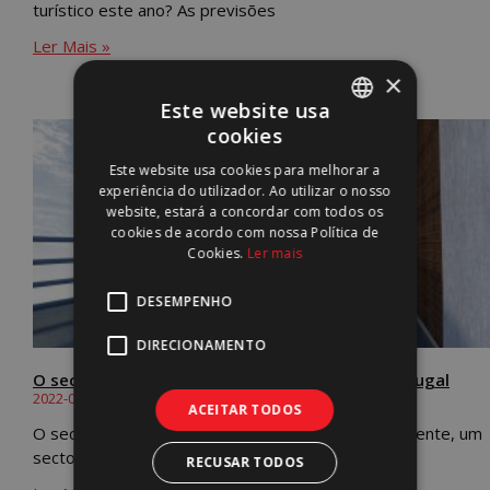
turístico este ano? As previsões
Ler Mais »
×
Este website usa
cookies
PORTUGUESE
Este website usa cookies para melhorar a
ENGLISH
experiência do utilizador. Ao utilizar o nosso
website, estará a concordar com todos os
cookies de acordo com nossa Política de
Cookies.
Ler mais
DESEMPENHO
DIRECIONAMENTO
O sector da Construção e Arquitectura em Portugal
2022-03-26
ACEITAR TODOS
O sector da construção e arquitectura é, habitualmente, um
sector que funciona como barómetro
RECUSAR TODOS